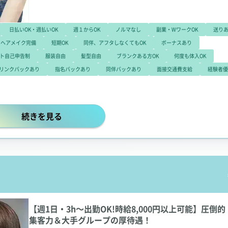
日払いOK・週払いOK
週１からOK
ノルマなし
副業・WワークOK
送り
ヘアメイク完備
短期OK
同伴、アフタしなくてもOK
ボーナスあり
ト自己申告制
服装自由
髪型自由
ブランクある方OK
何度も体入OK
リンクバックあり
指名バックあり
同伴バックあり
面接交通費支給
経験者優
時給8,000円以上の厚待遇＋福利厚生!週1日・3h～勤務
続きを見る
】
【週1日・3h～出勤OK!時給8,000円以上可能】圧倒的
集客力＆大手グループの厚待遇！