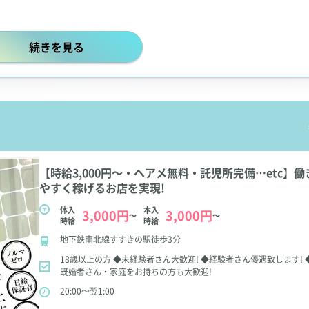
【入店祝い金30万円】人気の大手グループだからフリー集客
続きを見る
【時給3,000円～・ヘアメ無料・託児所完備…etc】働
やすく稼げるお店を実現!
体入
本入
3,000円
3,000円
～
～
時給
時給
地下鉄南北線すすきの駅徒歩3分
18歳以上の方
◆未経験者さん大歓迎!
◆経験者さん優遇致します!
既婚者さん・家庭をお持ちの方も大歓迎!
20:00～翌1:00