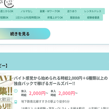
週１からOK
ノルマなし
副業・WワークOK
送りあり
レンタルドレス
短期OK
1日3ｈ以内(短時間)OK
終電上がりOK
服装自由
経験者優遇
【時給3,000円～・ヘアメ無料・託児所完備…etc】働き
続きを見る
ビー】
バイト感覚から始められる時給2,000円＋6種類以上の
独自バックで稼げるガールズバー!!
体入
本入
2,000円
2,000円
～
～
時給
時給
地下鉄南北線すすきの駅より徒歩5分
18歳以上
※未経験・学生・OLさん・主婦大歓迎。
※年齢に上限は