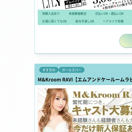
体験入店あり
未経験者歓迎
日払いOK・週払いOK
お酒に弱くてもOK
給与手渡しOK
ヘアメイク完備
すすきの
ガールズバー
M&Kroom RAVI【エムアンドケールームラ