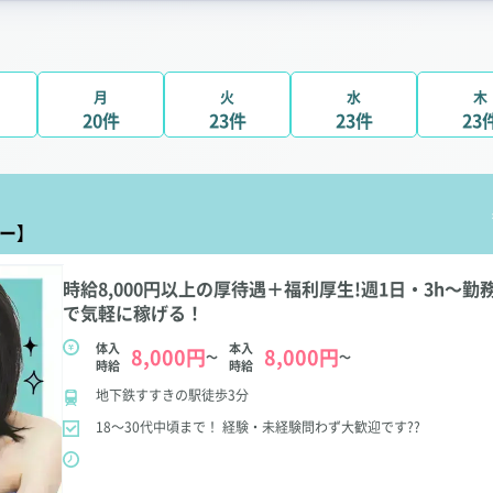
月
火
水
木
20件
23件
23件
23
ター】
時給8,000円以上の厚待遇＋福利厚生!週1日・3h～勤
で気軽に稼げる！
体入
本入
8,000円
8,000円
～
～
時給
時給
地下鉄すすきの駅徒歩3分
18～30代中頃まで！
経験・未経験問わず大歓迎です??