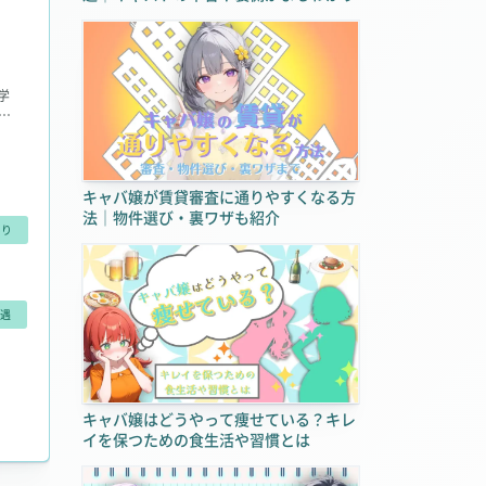
学
K
店
き
キャバ嬢が賃貸審査に通りやすくなる方
法｜物件選び・裏ワザも紹介
あり
遇
集客力＆大手グループの厚待遇！ の
キャバ嬢はどうやって痩せている？キレ
イを保つための食生活や習慣とは