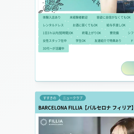
体験入店あり
未経験者歓迎
容姿に自信がなくてもOK
レンタルドレス
お酒に弱くてもOK
給与手渡しOK
1日3ｈ以内(短時間)OK
終電上がりOK
寮完備
シフ
女性スタッフ在中
学生OK
友達紹介で特典あり
ド
30代～が活躍中
すすきの
ニュークラブ
BARCELONA FILLIA【バルセロナ フィリア