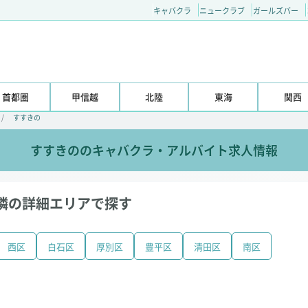
キャバクラ
ニュークラブ
ガールズバー
首都圏
甲信越
北陸
東海
関西
すすきの
すすきののキャバクラ・アルバイト求人情報
隣の詳細エリアで探す
西区
白石区
厚別区
豊平区
清田区
南区