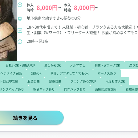
体入
本入
8,000円
8,000円
～
～
時給
時給
地下鉄南北線すすきの駅徒歩3分
18～30代中頃まで！
未経験・初心者・ブランクある方も大歓迎！
生・副業（Wワーク）・フリーター大歓迎！
お酒が飲めなくてもO
友達同士の応募OK
＼＼いつでも体験入店できます！／／
「どのお
20時～翌1時
がいいか1日じゃわからない…」
と思う方もぜひご相談ください！
バルセロナグループは、どの店舗でも複数回体入可能なので、
好
な店舗を見つけるまで、探すことができますよ！
日払いOK・週払いOK
週１からOK
ノルマなし
副業・WワークOK
送り
ヘアメイク完備
短期OK
同伴、アフタしなくてもOK
ボーナスあり
ト自己申告制
服装自由
髪型自由
ブランクある方OK
何度も体入OK
リンクバックあり
指名バックあり
同伴バックあり
面接交通費支給
経験者優
【週1日・3h～出勤OK!時給8,000円以上可能】圧倒的
続きを見る