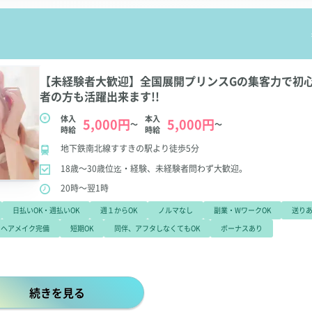
【未経験者大歓迎】全国展開プリンスGの集客力で初
者の方も活躍出来ます!!
体入
本入
5,000円
5,000円
～
～
時給
時給
地下鉄南北線すすきの駅より徒歩5分
18歳～30歳位迄・経験、未経験者問わず大歓迎。
20時～翌1時
日払いOK・週払いOK
週１からOK
ノルマなし
副業・WワークOK
送り
ヘアメイク完備
短期OK
同伴、アフタしなくてもOK
ボーナスあり
【未経験者大歓迎】全国展開プリンスGの集客力で初心者の
続きを見る