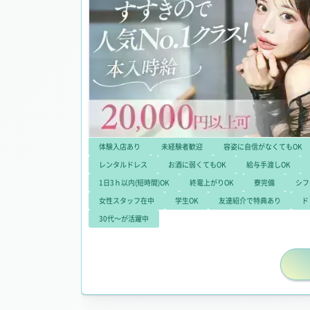
体験入店あり
未経験者歓迎
容姿に自信がなくてもOK
レンタルドレス
お酒に弱くてもOK
給与手渡しOK
1日3ｈ以内(短時間)OK
終電上がりOK
寮完備
シフ
女性スタッフ在中
学生OK
友達紹介で特典あり
ド
30代～が活躍中