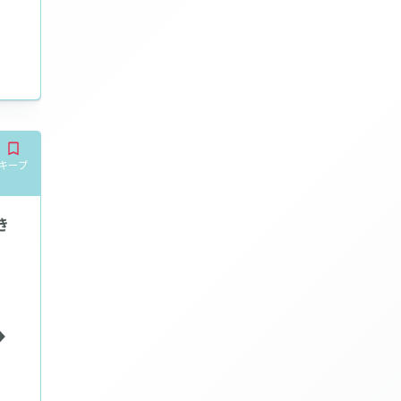
もNo.1クラス！【時給8,000円以上可】週1日・3h～出勤
キープ
き
◆