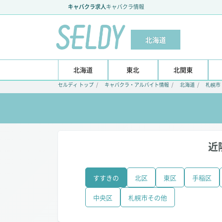
キャバクラ求人
キャバクラ情報
北海道
北海道
東北
北関東
セルディ トップ
キャバクラ・アルバイト情報
北海道
札幌市
近
すすきの
北区
東区
手稲区
中央区
札幌市その他