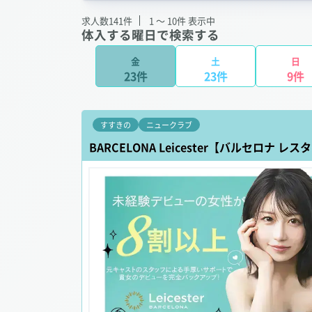
求人数
141
件
1 ～ 10
件 表示中
体入する曜日で検索する
金
土
日
23件
23件
9件
すすきの
ニュークラブ
BARCELONA Leicester【バルセロナ レス