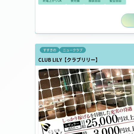
終電上がりOK
寮完備
服装自由
髪型自由
すすきの
ニュークラブ
CLUB LILY【クラブリリー】