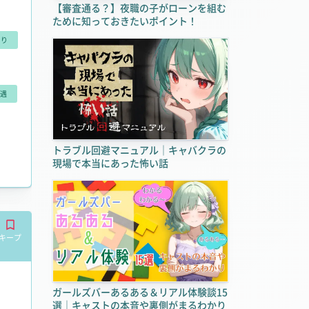
【審査通る？】夜職の子がローンを組む
ために知っておきたいポイント！
あり
遇
トラブル回避マニュアル｜キャバクラの
で気軽に稼げる！ の
現場で本当にあった怖い話
キープ
ガールズバーあるある＆リアル体験談15
選｜キャストの本音や裏側がまるわかり