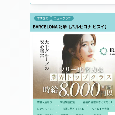
すすきの
ニュークラブ
BARCELONA 妃翠【バルセロナ ヒスイ】
体験入店あり
未経験者歓迎
容姿に自信がなくてもOK
レンタルドレス
お酒に弱くてもOK
ヘアメイク完備