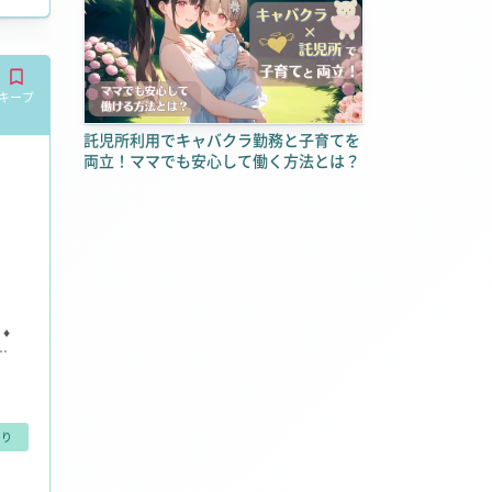
キープ
託児所利用でキャバクラ勤務と子育てを
両立！ママでも安心して働く方法とは？
！
♦
も
ど
さ
、
あり