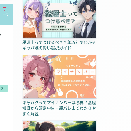
キープ
心
税理士ってつけるべき？年収別でわかる
キャバ嬢の賢い選択ガイド
あり
キャバクラでマイナンバーは必要？基礎
知識から確定申告・親バレまでわかりや
すく解説
方も活躍出来ます!! の