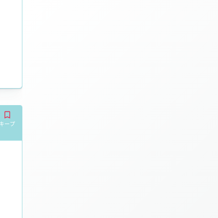
やすく稼げるお店を実現! の
キープ