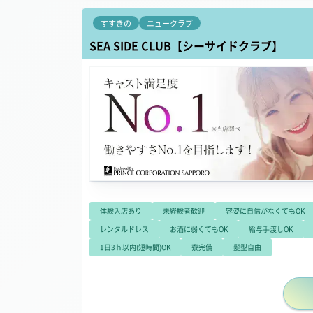
すすきの
ニュークラブ
SEA SIDE CLUB【シーサイドクラブ】
体験入店あり
未経験者歓迎
容姿に自信がなくてもOK
レンタルドレス
お酒に弱くてもOK
給与手渡しOK
1日3ｈ以内(短時間)OK
寮完備
髪型自由