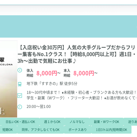
【入店祝い金30万円】人気の大手グループだからフリ
ー集客もNo.1クラス！【時給8,000円以上可】週1日・
3h～出勤で気軽にお仕事♪
体入
本入
8,000円
8,000円
～
～
時給
時給
地下鉄「すすきの」駅 徒歩5分
18～30代中頃まで！
♦未経験・初心者・ブランクある方も大歓迎
学生・副業（Wワーク）・フリーター大歓迎！
♦お酒が飲めなくて
OK
♦友達同士の応募OK
＼＼いつでも体験入店できます！／／
「
20:00～翌1:00
のお店がいいか1日じゃわからない…」
と思う方もぜひご相談くだ
い！
バルセロナグループは、どの店舗でも複数回体入可能なので
好きな店舗を見つけるまで、探すことができますよ！
日払いOK・週払いOK
週１からOK
ノルマなし
副業・WワークOK
送り
短期OK
同伴、アフタしなくてもOK
ボーナスあり
1日3ｈ以内(短時間)OK