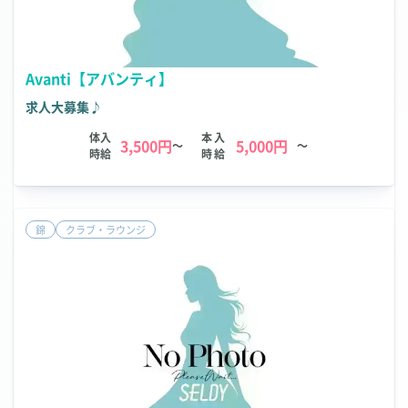
Avanti【アバンティ】
求人大募集♪
体入
本入
3,500円
5,000円
～
～
時給
時給
錦
クラブ・ラウンジ