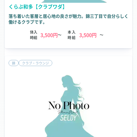
くらぶ和多【クラブワダ】
落ち着いた客層と居心地の良さが魅力。錦三丁目で自分らしく
働けるクラブです。
体入
本入
3,500円
3,500円
～
～
時給
時給
錦
クラブ・ラウンジ