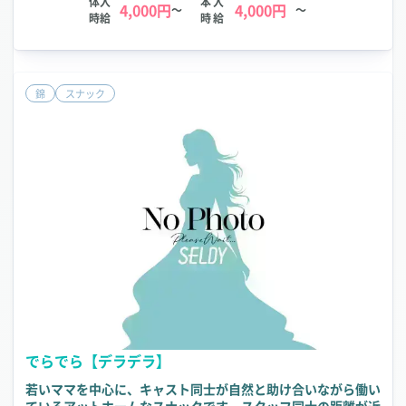
体入
本入
4,000円
4,000円
～
～
時給
時給
錦
スナック
でらでら【デラデラ】
若いママを中心に、キャスト同士が自然と助け合いながら働い