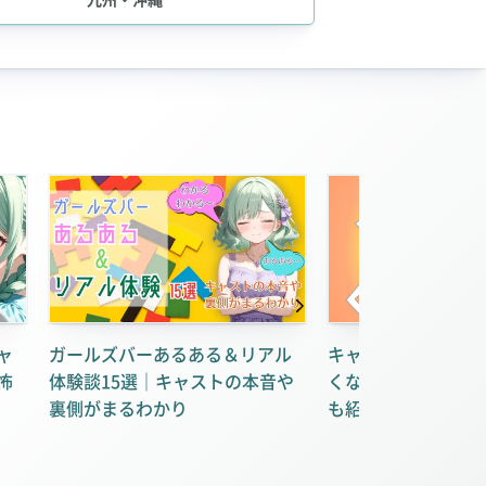
ャ
ガールズバーあるある＆リアル
キャバ嬢が賃貸審査
怖
体験談15選｜キャストの本音や
くなる方法｜物件選
裏側がまるわかり
も紹介