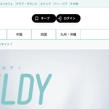
コンカフェ
クラブ・ラウンジ
スナック
バー・パブ
その他
キープ
ログイン
中国
四国
九州・沖縄
んなサイト？