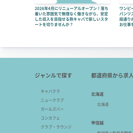
2026年4月にリニューアルオープン！落ち
ワンピ
着いた雰囲気で無理なく働きながら、安定
パンツ
した収入を目指せる熟キャバで新しいスタ
段通り
ートを切りませんか？
お仕事
ジャンルで探す
都道府県から求
キャバクラ
北海道
ニュークラブ
北海道
ガールズバー
コンカフェ
甲信越
クラブ・ラウンジ
新潟県
山梨県
長野県