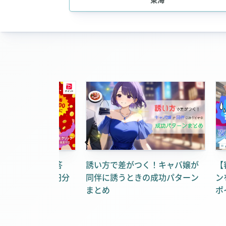
募＆アンケート回答
誘い方で差がつく！キャバ嬢が
【
yポイント1,000円分
同伴に誘うときの成功パターン
ン
キャンペーン
まとめ
ポ