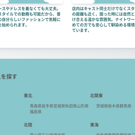
ースやドレスを着なくても大丈夫。
店内はキャスト同士だけでなくスタ
スタイルでの勤務も可能だから、普
の距離も近く、困った時には自然と
の自分らしいファッションで気軽に
け合える温かな雰囲気。ナイトワー
を始められます。
めての方でも安心して馴染める環境
ています。
人を探す
東北
北関東
青森県
岩手県
宮城県
秋田県
山形県
茨城県
栃木県
群馬県
福島県
北陸
東海
富山県
石川県
福井県
岐阜県
静岡県
愛知県