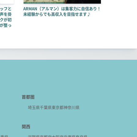
ッフと
ARMAN（アルマン）は集客力に自信あり！
声を掛
未経験からでも高収入を目指せます♪
クが初
が整っ
首都圏
埼玉県
千葉県
東京都
神奈川県
関西
三重県
滋賀県
京都府
大阪府
兵庫県
奈良県