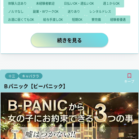
談ください！
体験入店あり
未経験者歓迎
日払いOK・週払いOK
週１からOK
ノルマなし
副業・WワークOK
送りあり
レンタルドレス
お酒に弱くてもOK
給与手渡しOK
短期OK
寮完備
経験者優遇
当店は、関西トップクラスのお店。
続きを見る
十三
キャバクラ
キープ
Ｂパニック【ビーパニック】