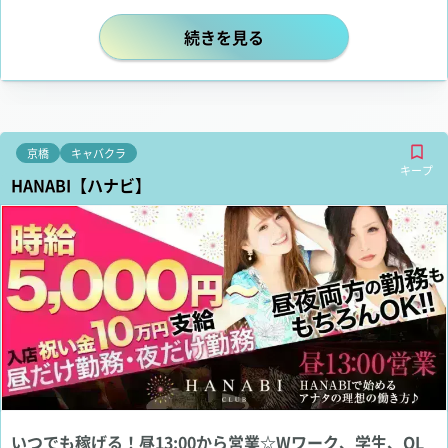
大人の隠れ家がコンセプトのキャバクラ A
続きを見る
京橋
キャバクラ
キープ
HANABI【ハナビ】
いつでも稼げる！昼13:00から営業☆Wワーク、学生、OL