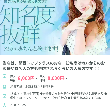
当店は、関西トップクラスのお店。知名度は地方からのお
客様や有名人の方も来店されるくらいの人気店です！！
体入
本入
8,000円
8,000円
～
～
時給
時給
JR東西線 北新地駅から徒歩5分！
18歳以上(高校生不可)
◆未経験の方も全然OK
◆経験者の方は優遇あり
◆
学生・OL・フリーター・Wワークの方歓迎
◆お酒が飲めなくてもOK
◆
お友達同士のご応募も大歓迎
【送迎ドライバー＆洗い場スタッフ同時募
20:00～LAST
集】
エースグループで夢をかなえてみませんか？
詳しくはお気軽にご相