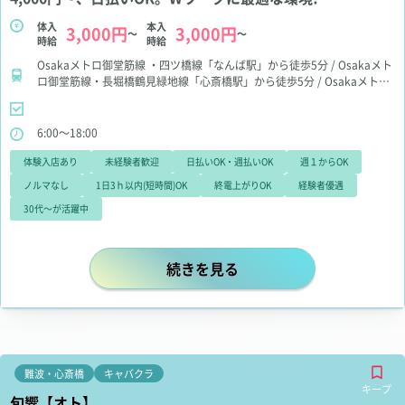
体入
本入
3,000円
3,000円
～
～
時給
時給
Osakaメトロ御堂筋線 ・四ツ橋線「なんば駅」から徒歩5分 / Osakaメト
ロ御堂筋線・長堀橋鶴見緑地線「心斎橋駅」から徒歩5分 / Osakaメトロ
堺筋線・長堀鶴見緑地線「長堀橋駅」から徒歩5分 / Osakaメトロ堺筋
線・近鉄線「日本橋駅」から徒歩7分
6:00～18:00
体験入店あり
未経験者歓迎
日払いOK・週払いOK
週１からOK
ノルマなし
1日3ｈ以内(短時間)OK
終電上がりOK
経験者優遇
30代～が活躍中
朝6時～夕方営業で通常勤務と同じペー
続きを見る
難波・心斎橋
キャバクラ
キープ
旬響【オト】