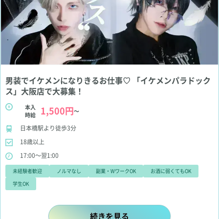
男装でイケメンになりきるお仕事♡ 「イケメンパラドック
ス」大阪店で大募集！
本入
1,500円
～
時給
日本橋駅より徒歩3分
18歳以上
17:00～翌1:00
未経験者歓迎
ノルマなし
副業・WワークOK
お酒に弱くてもOK
学生OK
男装でイケメンになりきるお仕事♡ 
続きを見る