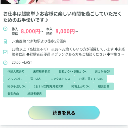
お仕事は超簡単♪お客様に楽しい時間を過ごしていただく
ためのお手伝いです♪
体入
本入
8,000円
8,000円
～
～
時給
時給
JR東西線 北新地駅より徒歩5分圏内
18歳以上（高校生不可）
※18～32歳くらいの方が活躍しています
◆未経
験者歓迎
◆経験者超優遇
※ブランクある方もご相談ください
◆学生さん
大歓迎
◆OLさん大歓迎
◆WワークOK
◆お酒苦手、お話苦手でも大丈夫
20:00～LAST
◆お友だちと一緒の応募＆体験入店大歓迎
体験入店あり
未経験者歓迎
日払いOK・週払いOK
週１からOK
ノルマなし
送りあり
レンタルドレス
お酒に弱くてもOK
給与手渡しOK
1日3ｈ以内(短時間)OK
終電上がりOK
服装自由
髪型自由
経験者優遇
お仕事は超簡単♪お客様に楽しい時
続きを見る