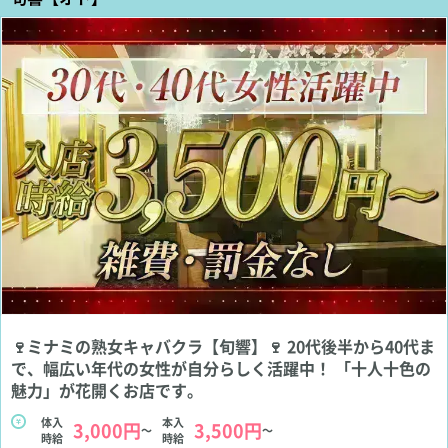
🍷ミナミの熟女キャバクラ【旬響】🍷 20代後半から40代ま
で、幅広い年代の女性が自分らしく活躍中！ 「十人十色の
魅力」が花開くお店です。
体入
本入
3,000円
3,500円
～
～
時給
時給