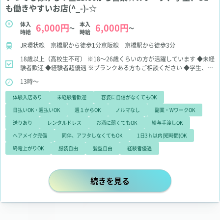
も働きやすいお店(^_-)-☆
体入
本入
6,000円
6,000円
～
～
時給
時給
JR環状線 京橋駅から徒歩1分京阪線 京橋駅から徒歩3分
18歳以上（高校生不可）
※18～26歳くらいの方が活躍しています
◆未経
験者歓迎
◆経験者超優遇
※ブランクある方もご相談ください
◆学生、
OLさん大歓迎
◆WワークOK
◆お酒苦手、お話苦手でも大丈夫
◆即日面
13時～
接、即日体入OK
◆体験入店何度でもOK
◆お友だちと一緒の応募＆体験
入店大歓迎
体験入店あり
未経験者歓迎
容姿に自信がなくてもOK
日払いOK・週払いOK
週１からOK
ノルマなし
副業・WワークOK
送りあり
レンタルドレス
お酒に弱くてもOK
給与手渡しOK
ヘアメイク完備
同伴、アフタしなくてもOK
1日3ｈ以内(短時間)OK
終電上がりOK
服装自由
髪型自由
経験者優遇
いつでも稼げる！昼13:00から営業☆
続きを見る