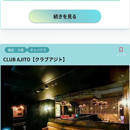
15時から稼げる！十三キャバクラB-pan
続きを見る
梅田・大阪
キャバクラ
キープ
CLUB AJITO【クラブアジト】