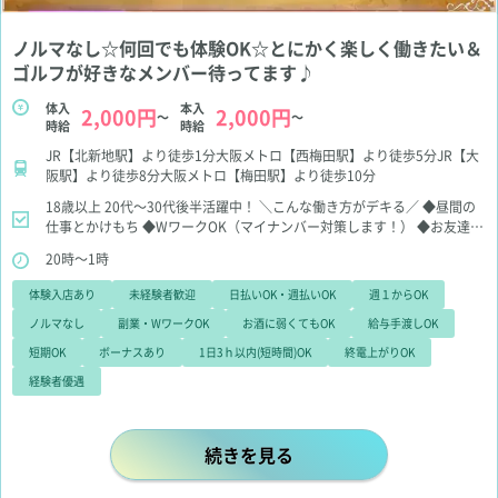
ノルマなし☆何回でも体験OK☆とにかく楽しく働きたい＆
ゴルフが好きなメンバー待ってます♪
体入
本入
2,000円
2,000円
～
～
時給
時給
JR【北新地駅】より徒歩1分大阪メトロ【西梅田駅】より徒歩5分JR【大
阪駅】より徒歩8分大阪メトロ【梅田駅】より徒歩10分
18歳以上
20代～30代後半活躍中！
＼こんな働き方がデキる／
◆昼間の
仕事とかけもち
◆WワークOK（マイナンバー対策します！）
◆お友達と
一緒OK♪
◆週1日、2時間だけでもOK♪
＼こんな方は優先採用します
20時～1時
／
ママ、チーママ、マネージャーなど
ステップアップしたい方、
女の子
同士の移動も大歓迎♪
体験入店あり
未経験者歓迎
日払いOK・週払いOK
週１からOK
ノルマなし
副業・WワークOK
お酒に弱くてもOK
給与手渡しOK
短期OK
ボーナスあり
1日3ｈ以内(短時間)OK
終電上がりOK
経験者優遇
ノルマなし☆何回でも体験OK☆とに
続きを見る