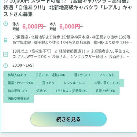
☆ 10,000円 スタート可能 ☆ 【高級キャバクラ = 高待遇】
待遇「自信あり!!!」 北新地高級キャバクラ「レアル」キャ
ストさん募集
体入
本入
6,000円
6,000円
～
～
時給
時給
JR東西線 - 北新地駅より徒歩 3分阪急神戸本線 - 梅田駅より徒歩 13分阪
急宝塚本線 - 梅田駅より徒歩 13分阪急京都本線 - 梅田駅より徒歩 13分阪
神本線 - 梅田駅より徒歩 5分大阪メトロ御堂筋線 - 梅田駅より徒歩 6分大
18歳以上（高校生不可）
♬ 経験者超優遇 ! !
♬ 未経験者さん, 学生さん,
阪メトロ谷町線 - 東梅田駅より徒歩 8分大阪メトロ四つ橋線 - 西梅田駅よ
OLさん, WワークOK
♬ お母さん、シングルマザー歓迎
♬ お酒苦手、お
り徒歩 6分京都線 - 大阪駅より徒歩 6分
話苦手でも大丈夫
20:00～LAST
体験入店あり
日払いOK・週払いOK
週１からOK
ノルマなし
副業・WワークOK
送りあり
レンタルドレス
お酒に弱くてもOK
給与手渡しOK
短期OK
1日3ｈ以内(短時間)OK
終電上がりOK
通勤交通費支給
☆ 10,000円 スタート可能 ☆ 
続きを見る