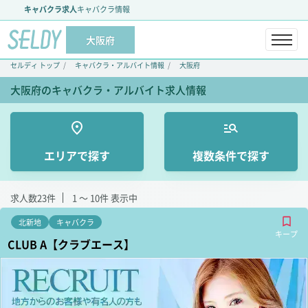
キャバクラ求人
キャバクラ情報
大阪府
セルディ トップ
キャバクラ・アルバイト情報
大阪府
大阪府のキャバクラ・アルバイト求人情報
エリアで探す
複数条件で探す
求人数
23
件
1 ～ 10
件 表示中
北新地
キャバクラ
キープ
CLUB A【クラブエース】