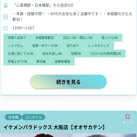
「心斎橋駅・日本橋駅」から徒歩5分
・年齢・経験不問！
・40代の女性も多く活躍中です！
・未経験の方も大
歓迎！
19:00～LAST
体験入店あり
未経験者歓迎
日払いOK・週払いOK
週１からOK
ノルマなし
副業・WワークOK
送りあり
レンタルドレス
お酒に弱くてもOK
給与手渡しOK
短期OK
1日3ｈ以内(短時間)OK
終電上がりOK
寮完備
経験者優遇
🍷ミナミの熟女キャバクラ【旬響】
続きを見る
日本橋
コンカフェ
キープ
イケメンパラドックス 大阪店【オオサカテン】