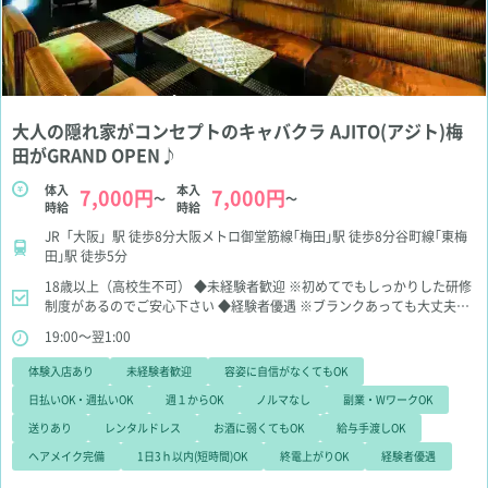
大人の隠れ家がコンセプトのキャバクラ AJITO(アジト)梅
田がGRAND OPEN♪
体入
本入
7,000円
7,000円
～
～
時給
時給
JR「大阪」駅 徒歩8分大阪メトロ御堂筋線｢梅田｣駅 徒歩8分谷町線｢東梅
田｣駅 徒歩5分
18歳以上（高校生不可）
◆未経験者歓迎
※初めてでもしっかりした研修
制度があるのでご安心下さい
◆経験者優遇
※ブランクあっても大丈夫♪
◆学生歓迎
※授業、テスト期間考慮
◆OLさん歓迎
※アリバイ対策あり
19:00～翌1:00
ます！
◆WワークOK
◆お酒飲めなくても大丈夫
※ソフトドリンクもあ
りますよ
体験入店あり
未経験者歓迎
容姿に自信がなくてもOK
日払いOK・週払いOK
週１からOK
ノルマなし
副業・WワークOK
送りあり
レンタルドレス
お酒に弱くてもOK
給与手渡しOK
ヘアメイク完備
1日3ｈ以内(短時間)OK
終電上がりOK
経験者優遇