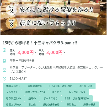
15時から稼げる！十三キャバクラB-panic!!
体入
本入
3,000円
3,000円
～
～
時給
時給
阪急十三駅徒歩5分
※学生、フリーター、OL大歓迎!
※未経験者大歓迎!
※友達同士、グルー
プの応募OK!
15:00～LAST
体験入店あり
未経験者歓迎
日払いOK・週払いOK
週１からOK
ノルマなし
副業・WワークOK
送りあり
レンタルドレス
給与手渡しOK
短期OK
ボーナスあり
1日3ｈ以内(短時間)OK
終電上がりOK
寮完備
通勤交通費支給
髪型自由
経験者優遇