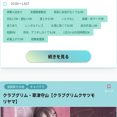
20:00～LAST
体験入店あり
未経験者歓迎
容姿に自信がなくてもOK
日払いOK・週払いOK
週１からOK
ノルマなし
副業・WワークOK
送りあり
レンタルドレス
お酒に弱くてもOK
給与手渡しOK
短期OK
同伴、アフタしなくてもOK
1日3ｈ以内(短時間)OK
終電上がりOK
経験者優遇
関西エリアで初登場となる《彦根・
続きを見る
滋賀県その他
キャバクラ
キープ
クラブグリム・草津守山【クラブグリムクサツモ
リヤマ】