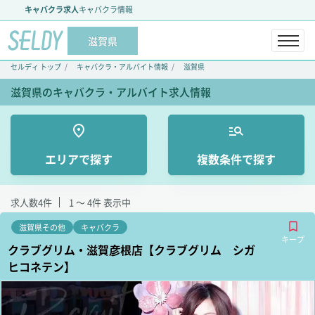
キャバクラ求人
キャバクラ情報
滋賀県
セルディ トップ
キャバクラ・アルバイト情報
滋賀県
滋賀県のキャバクラ・アルバイト求人情報
エリアで探す
複数条件で探す
求人数
4
件
1 ～ 4
件 表示中
滋賀県その他
キャバクラ
キープ
クラブグリム・滋賀彦根店【クラブグリム シガ
ヒコネテン】