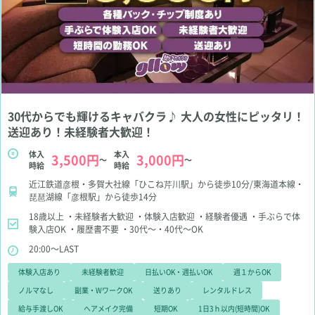
30代からでも輝けるキャバクラ♪ 大人の女性にピッタリ！
送迎あり！未経験者大歓迎！
体入
本入
3,500円
3,000円
～
～
時給
時給
近江鉄道彦根・多賀大社線「ひこね芹川駅」から徒歩10分/東海道本線・
琵琶湖線「彦根駅」から徒歩14分
18歳以上
・未経験者大歓迎
・体験入店歓迎
・経験者優遇
・手ぶらで体
験入店OK
・履歴書不要
・30代～・40代～OK
20:00～LAST
体験入店あり
未経験者歓迎
日払いOK・週払いOK
週１からOK
ノルマなし
副業・WワークOK
送りあり
レンタルドレス
給与手渡しOK
ヘアメイク完備
短期OK
1日3ｈ以内(短時間)OK