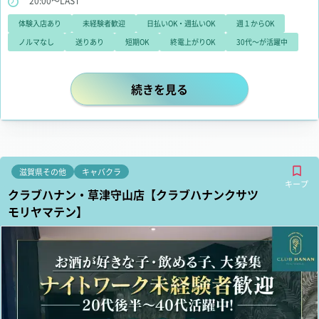
20:00～LAST
体験入店あり
未経験者歓迎
日払いOK・週払いOK
週１からOK
ノルマなし
送りあり
短期OK
終電上がりOK
30代～が活躍中
時給5,000円以上保証！系列多数の
続きを見る
滋賀県その他
キャバクラ
キープ
クラブハナン・草津守山店【クラブハナンクサツ
モリヤマテン】