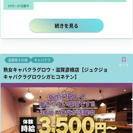
30代～が活躍中
グループ20店舗以上！超大手なので安
続きを見る
滋賀県その他
キャバクラ
キープ
熟女キャバクラグロウ・滋賀彦根店【ジュクジョ
キャバクラグロウシガヒコネテン】