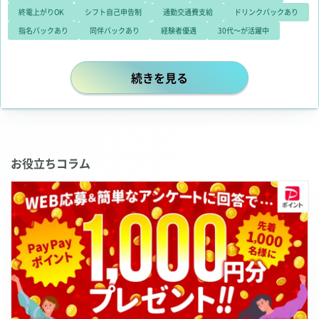
終電上がりOK
シフト自己申告制
通勤交通費支給
ドリンクバックあり
指名バックあり
同伴バックあり
経験者優遇
30代～が活躍中
30代からでも輝けるキャバクラ♪ 
続きを見る
お役立ちコラム