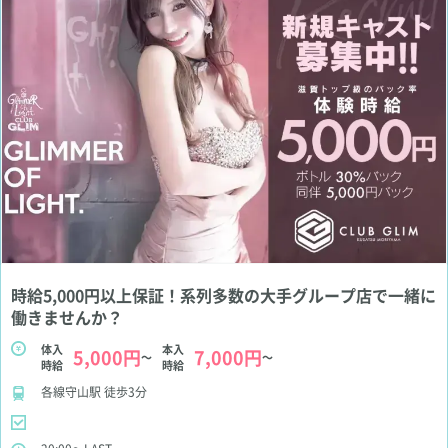
時給5,000円以上保証！系列多数の大手グループ店で一緒に
働きませんか？
体入
本入
5,000円
7,000円
～
～
時給
時給
各線守山駅 徒歩3分