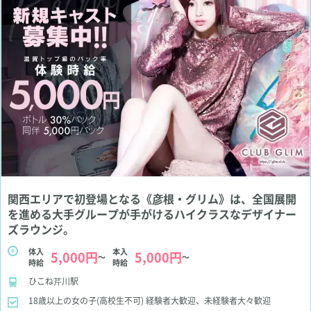
関西エリアで初登場となる《彦根・グリム》は、全国展開
を進める大手グループが手がけるハイクラスなデザイナー
ズラウンジ。
体入
本入
5,000円
5,000円
～
～
時給
時給
ひこね芹川駅
18歳以上の女の子(高校生不可)
経験者大歓迎、未経験者大々歓迎