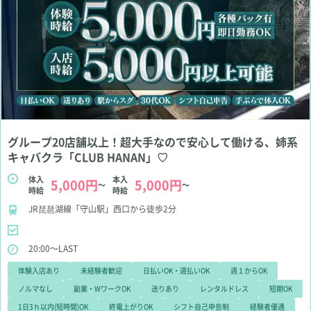
グループ20店舗以上！超大手なので安心して働ける、姉系
キャバクラ「CLUB HANAN」♡
体入
本入
5,000円
5,000円
～
～
時給
時給
JR琵琶湖線「守山駅」西口から徒歩2分
20:00～LAST
体験入店あり
未経験者歓迎
日払いOK・週払いOK
週１からOK
ノルマなし
副業・WワークOK
送りあり
レンタルドレス
短期OK
1日3ｈ以内(短時間)OK
終電上がりOK
シフト自己申告制
経験者優遇