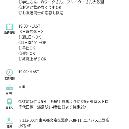
◎学生さん、Wワークさん、フリーターさん大歓迎
◎お酒が飲めなくてもOK
◎お友達同士の応募も歓迎
19:00～LAST
《日曜店休日》
勤務情報
◎週1日～OK
◎1日3時間～OK
◎早出OK
◎遅出OK
◎終電上がりOK
19:00～LAST
営業時間
日曜
定休日
御徒町駅徒歩5分 各線上野駅より徒歩5分東京メトロ
千代田線「湯島駅」4番出口より徒歩2分
最寄り
〒113-0034 東京都文京区湯島3-38-11
エスパス上野広
小路 4F
住所