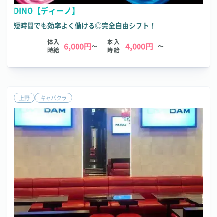
DINO【ディーノ】
短時間でも効率よく働ける◎完全自由シフト！
体入
本入
6,000円
4,000円
～
～
時給
時給
上野
キャバクラ