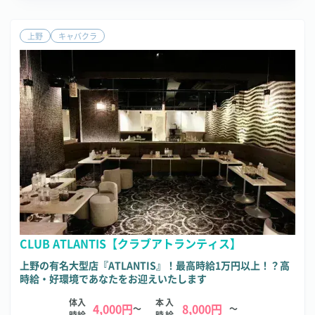
上野
キャバクラ
CLUB ATLANTIS【クラブアトランティス】
上野の有名大型店『ATLANTIS』！最高時給1万円以上！？高
時給・好環境であなたをお迎えいたします
体入
本入
4,000円
8,000円
～
～
時給
時給