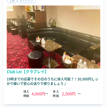
上野
キャバクラ
Club Lei【クラブレイ】
19時までの応募でその日のうちに体入可能？！20,000円しっ
かり稼いで安心の送りで帰りましょう♪
体入
本入
4,000円
2,500円
～
～
時給
時給