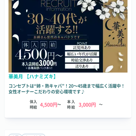
華美月 【ハナミズキ】
コンセプトは“姉・熟キャバ”！20～45歳まで幅広く活躍中！
女性オーナーこだわりの安心環境です♪
体入
本入
4,500円
3,000円
～
～
時給
時給