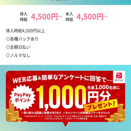
店内は落ち着いた雰囲気を演出しており
キラキラした空間が苦手な方でも
体入
4,500円
本入
4,500円
～
～
居心地が良い内装になっております♪
時給
時給
お給料について
体入時給4,500円以上
:.:*:.:*:.:*:.:*:.:*:.:*:.:*:.:*:.:*:.:*:.:*:.:*:.:*:.:*:.:*:
◎各種バックあり
面倒くさい人間関係一切なし
◎全額日払い
みんな同じスタート！
◎ノルマなし
全員が同期メンバーだから
嫌な派閥や上下関係も一切ありません。
:.:*:.:*:.:*:.:*:.:*:.:*:.:*:.:*:.:*:.:*:.:*:.:*:.:*:.:*:.:*:
体験入店いつでも大歓迎
まずは体験でお店の雰囲気を見てみてください◎
入店の強制などありませんのでご安心下さいね。
お気軽にお問い合わせください！