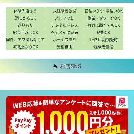
こだわり
体験入店あり
未経験者歓迎
日払いOK・週払いOK
週１からOK
ノルマなし
副業・WワークOK
送りあり
レンタルドレス
お酒に弱くてもOK
給与手渡しOK
ヘアメイク完備
短期OK
同伴、アフタしなくて
ボーナスあり
1日3ｈ以内(短時
終電上がりOK
もOK
髪型自由
経験者優遇
間)OK
お店SNS