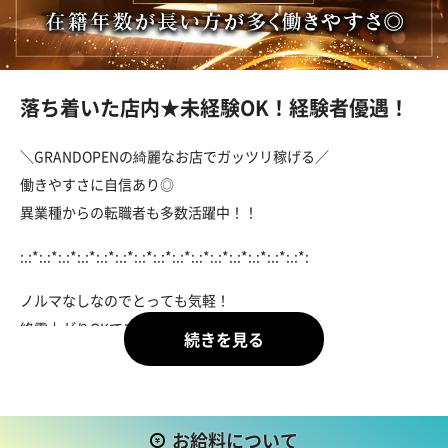
落ち着いた店内★未経験OK！経験者優遇！
＼GRANDOPENの綺麗なお店でガッツリ稼げる／
働きやすさに自信あり◎
異業種からの転職者も多数活躍中！！
:.:*:.:*:.:*:.:*:.:*:.:*:.:*:.:*:.:*:.:*:.:*:.:*:.:*:.:*:.:*:
ノルマなしなのでとっても気軽！
終電上がりOKでプライベートとの両立も◎
自分のペースで働いて頂けるので
何かと忙しい主婦さんやWワークさんも
働きやすいお店ですよ。
お給料について