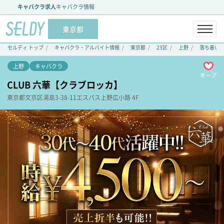
キャバクラ求人
キャバクラ情報
東京都
セルディ トップ
キャバクラ・アルバイト情報
東京都
23区
上野
落ち着いた
上野
キャバクラ
キープ
CLUB 六華【クラブロッカ】
東京都
文京区
湯島3-38-11
エスパス上野広小路 4F