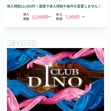
体入時給12,000円！面接で体入時給や条件を変更しません！
体入
本入
12,000円
7,000円
～
～
時給
時給
上野
キャバクラ