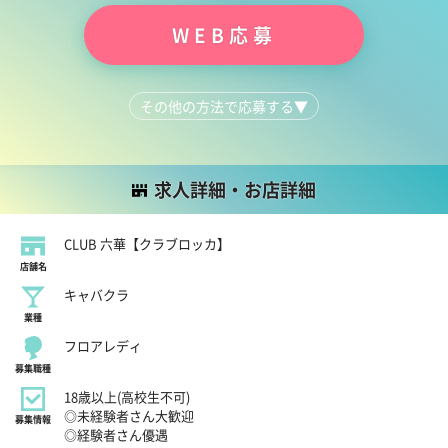
WEB応募
その他の方法で応募する
▼
LINEで質問する
03-5812-4818
求人詳細・お店詳細
CLUB 六華【クラブロッカ】
店舗名
キャバクラ
業種
フロアレディ
募集職種
18歳以上(高校生不可)
◎未経験者さん大歓迎
募集情報
◎経験者さん優遇