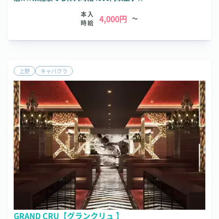
本入
4,000円
～
時給
上野
キャバクラ
GRAND CRU【グランクリュ 】