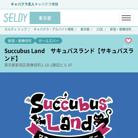
キャバクラ求人
キャバクラ情報
東京都
セルディ トップ
キャバクラ・アルバイト情報
東京都
23区
新宿・歌舞伎町
新宿・歌舞伎町
ガールズバー
キープ
Succubus Land サキュバスランド【サキュバスラ
ンド】
東京都
新宿区
歌舞伎町1-18-1
藤田ビル 6F