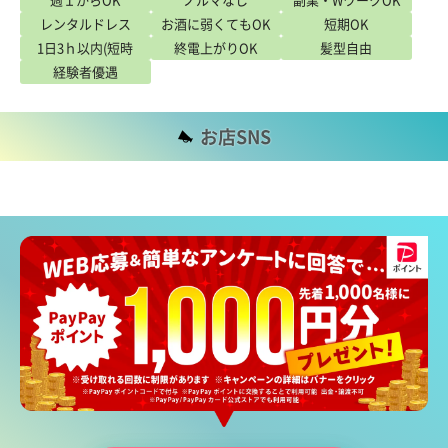
レンタルドレス
お酒に弱くてもOK
短期OK
1日3ｈ以内(短時
終電上がりOK
髪型自由
経験者優遇
間)OK
お店SNS