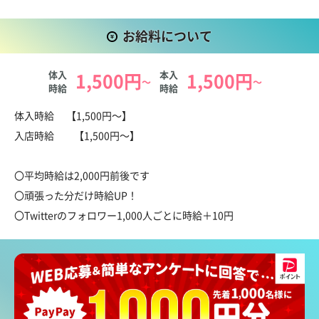
Succubus_landならではのPOINT
お給料について
♥コスプレイヤーさん 大歓迎
体入
1,500円
本入
1,500円
当店ではサキュバスのコスプレをして楽しく働けます。
～
～
時給
時給
可愛いデザインなので写真映えも抜群です！！
お給料について
体入時給 【1,500円～】
でも...露出が多いから少し不安だな...なんて方でも安心して働
入店時給 【1,500円～】
けます。
そんな時は上着を羽織って働いてください！
〇平均時給は2,000円前後です
無理のない範囲でサキュバスを楽しみましょう。
〇頑張った分だけ時給UP！
もちろん衣装は無料レンタル！小物もお店でご用意しています
〇Twitterのフォロワー1,000人ごとに時給＋10円
♪
事前準備無しでいつでもサキュバスになれます。
♥初心者でもOK！ナイトワークデビュー大歓迎
現在在籍している女の子はみんなフレンドリー！
実は在籍のほとんどの子がナイトワーク未経験者なんです...！