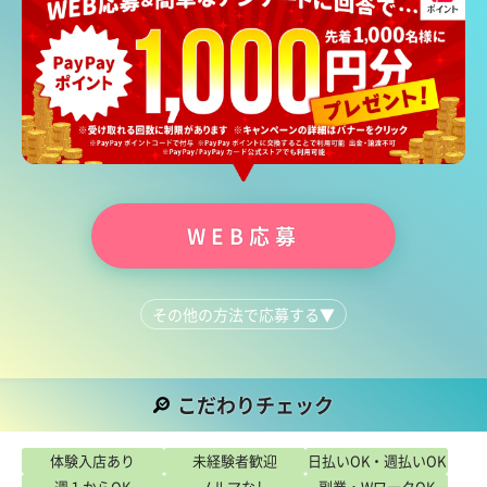
WEB応募
その他の方法で応募する
▼
LINEで質問する
03-6205-6107
こだわりチェック
こだわり
体験入店あり
未経験者歓迎
日払いOK・週払いOK
週１からOK
ノルマなし
副業・WワークOK