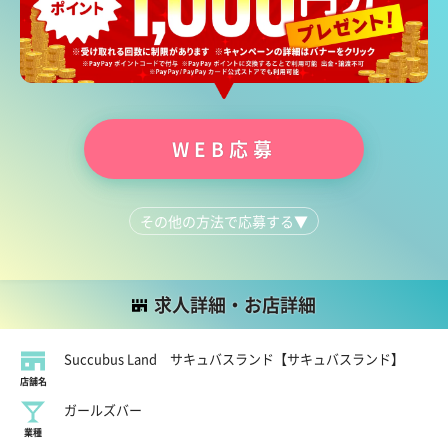
しっかり研修を用意しているのでわからない部分は徹底サポー
トいたします。
♡･･････♡･･････♡･･････♡･･････♡
まずは体験入店からでもお気軽にご応募ください。
WEB応募
あなたからのご応募を心よりお待ちしております。
質問だけでも大歓迎です！
その他の方法で応募する
▼
LINEで質問する
03-6205-6107
求人詳細・お店詳細
Succubus Land サキュバスランド【サキュバスランド】
店舗名
ガールズバー
業種