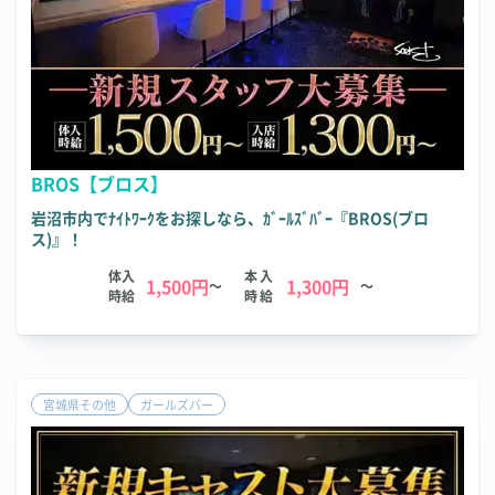
BROS【ブロス】
岩沼市内でﾅｲﾄﾜｰｸをお探しなら、ｶﾞｰﾙｽﾞﾊﾞｰ『BROS(ブロ
ス)』！
体入
本入
1,500円
1,300円
～
～
時給
時給
宮城県その他
ガールズバー