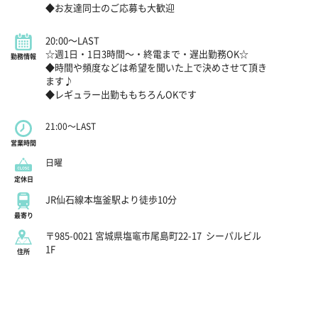
◆お友達同士のご応募も大歓迎
20:00～LAST
☆週1日・1日3時間～・終電まで・遅出勤務OK☆
勤務情報
◆時間や頻度などは希望を聞いた上で決めさせて頂き
ます♪
◆レギュラー出勤ももちろんOKです
21:00～LAST
営業時間
日曜
定休日
JR仙石線本塩釜駅より徒歩10分
最寄り
〒985-0021 宮城県塩竈市尾島町22-17
シーパルビル
1F
住所