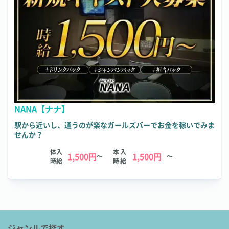
NANA【ナナ】
駅から近いし、通うのが楽なガールズバーでお金を稼いでみま
せんか？
体入
本入
1,500円
1,500円
～
～
時給
時給
ジャンルで探す