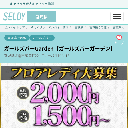
キャバクラ求人
キャバクラ情報
宮城県
セルディ トップ
キャバクラ・アルバイト情報
宮城県
宮城県その他
宮城県その
宮城県その他
ガールズバー
キープ
ガールズバーGarden【ガールズバーガーデン】
宮城県
塩竈市
尾島町22-17
シーパルビル 1F