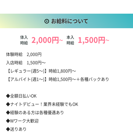
万全☆
夜のお仕事が初めての方にも、基礎から丁寧に教えてくれるから
お給料について
安心して飛び込んできてくださいね！
体入
2,000円
本入
1,500円
◆女の子にムリはさせません◆
～
～
時給
時給
【ガーデン】では、ヘアセットのためにセットサロンに行く必要
お給料について
なし◎
体験時給 2,000円
自分でできる範囲でOKなので、早起きしたり、美容室の予約に
入店時給 1,500円～
追われたり…なんてことはありません！
【レギュラー(週5～)】時給1,800円～
学校帰りやお仕事帰りにそのまま来れるので、ライフスタイルに
【アルバイト(週1～)】時給1,500円～＋各種バックあり
もムリなくフィットしますよ♪
◆全額日払いOK
気になることがあれば、いつでもお気軽に聞いてくださいね♥
◆ナイトデビュー！業界未経験でもOK
◆経験のある方は各種優遇あり
◆Wワーク大歓迎
◆送りあり