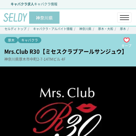
キャバクラ求人
キャバクラ情報
神奈川県
セルディ トップ
キャバクラ・アルバイト情報
神奈川県
厚木・大和
厚木
M
厚木
キャバクラ
キープ
Mrs.Club R30【ミセスクラブアールサンジュウ】
神奈川県
厚木市
中町2-7-14
TMビル 4F