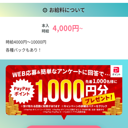
お仕事していただけるかと思います。
お給料について
紳士的なお客様が利用されるお店ですので、ゆったりとした落ち
本入
4,000円
着いた雰囲気となっております。
～
時給
初めての方もマイペースにお仕事をすることができるかと思いま
お給料について
すので、気軽にご応募ください。
時給4000円～10000円
なお当店は、何回でも《体験入店》可能です。
各種バックもあり！
皆さんのご応募・お問い合わせをお待ちしております！