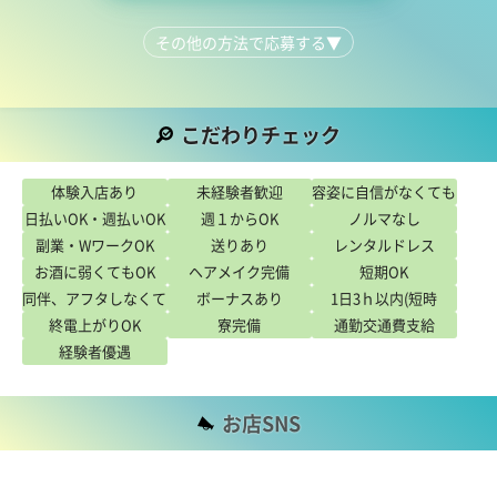
その他の方法で応募する
▼
046-297-7551
こだわりチェック
こだわり
体験入店あり
未経験者歓迎
容姿に自信がなくても
日払いOK・週払いOK
週１からOK
ノルマなし
OK
副業・WワークOK
送りあり
レンタルドレス
お酒に弱くてもOK
ヘアメイク完備
短期OK
同伴、アフタしなくて
ボーナスあり
1日3ｈ以内(短時
終電上がりOK
もOK
寮完備
通勤交通費支給
間)OK
経験者優遇
お店SNS