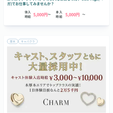
ガ)でお仕事してみませんか？
体入
本入
5,000円
5,000円
～
～
時給
時給
厚木
キャバクラ