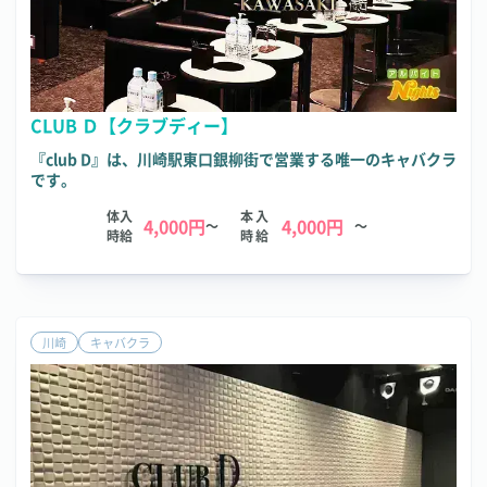
CLUB Ｄ【クラブディー】
『club D』は、川崎駅東口銀柳街で営業する唯一のキャバクラ
です。
体入
本入
4,000円
4,000円
～
～
時給
時給
川崎
キャバクラ