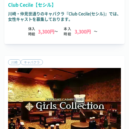
Club Cecile【セシル】
川崎・仲見世通りのキャバクラ『Club Cecile(セシル)』では、
女性キャストを募集しております。
体入
本入
3,300円
3,300円
～
～
時給
時給
川崎
キャバクラ