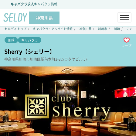
キャバクラ求人
キャバクラ情報
神奈川県
セルディ トップ
キャバクラ・アルバイト情報
神奈川県
川崎市
川崎
このた
川崎
キャバクラ
キープ
Sherry【シェリー】
神奈川県
川崎市川崎区
駅前本町3-3
ムラタヤビル 5F