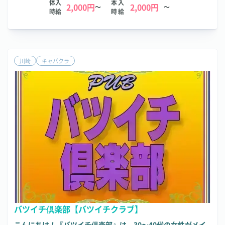
体入
本入
2,000円
2,000円
～
～
時給
時給
川崎
キャバクラ
バツイチ倶楽部【バツイチクラブ】
こんにちは！『バツイチ倶楽部』は、30～40代の女性がメイ