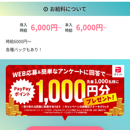
お仕事の内容は、お酒を作ってお喋りのお相手をつとめること。
お給料について
カンタンな接客のお仕事なので、キャバクラ未経験の方だって大
丈夫です♪
体入
6,000円
本入
6,000円
～
～
また当店は、
時給
時給
・週イチ出勤OK
お給料について
時給6000円～
・1日3時間からOK
各種バックもあり！
という《働きやすさ》もポイントのひとつ。
都合の会うタイミングで出勤していただければOKです☆
というわけで、皆さんのご応募をお待ちしています！