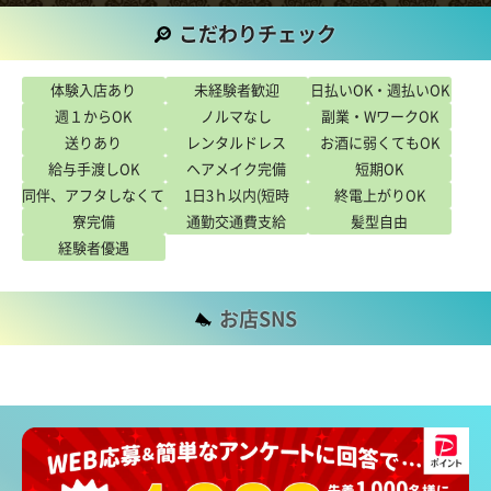
こだわりチェック
こだわり
体験入店あり
未経験者歓迎
日払いOK・週払いOK
週１からOK
ノルマなし
副業・WワークOK
送りあり
レンタルドレス
お酒に弱くてもOK
給与手渡しOK
ヘアメイク完備
短期OK
同伴、アフタしなくて
1日3ｈ以内(短時
終電上がりOK
寮完備
もOK
通勤交通費支給
間)OK
髪型自由
経験者優遇
お店SNS