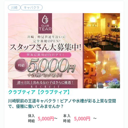
川崎
キャバクラ
クラブティア【クラブティア】
川崎駅前の王道キャバクラ！ピアノや水槽が彩る上質な空間
で、優雅に働いてみませんか？
体入
本入
5,000円
5,000円
～
～
時給
時給