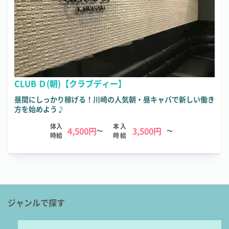
CLUB Ｄ(朝)【クラブディー】
昼間にしっかり稼げる！川崎の人気朝・昼キャバで新しい働き
方を始めよう♪
体入
本入
4,500円
3,500円
～
～
時給
時給
ジャンルで探す