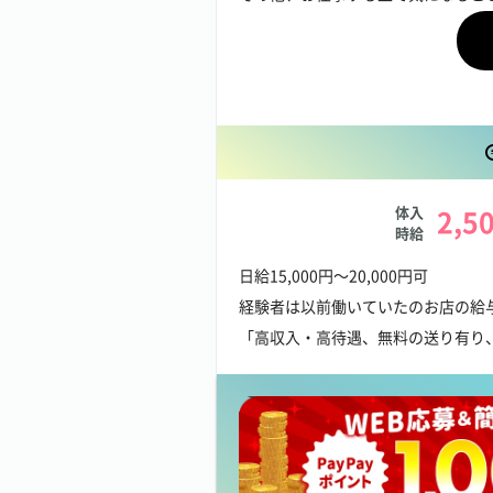
【NEO PROJECT GROUPの待遇の
・旭川市内、近郊の方には出張面接
・お店見学、体験入店などもお気軽
・ノルマや罰金などは、もちろん一
・お子様のいる方に安心の無料託児
・専属ドライバーによる送迎あり
体入
2,5
時給
皆様のご応募お待ちしております。
お給料について
日給15,000円～20,000円可
経験者は以前働いていたのお店の給
「高収入・高待遇、無料の送り有り