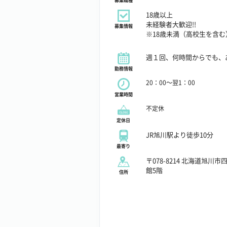
募集職種
18歳以上
未経験者大歓迎!!
募集情報
※18歳未満（高校生を含
週１回、何時間からでも、
勤務情報
20：00～翌1：00
営業時間
不定休
定休日
JR旭川駅より徒歩10分
最寄り
〒078-8214 北海道旭川市四
館5階
住所