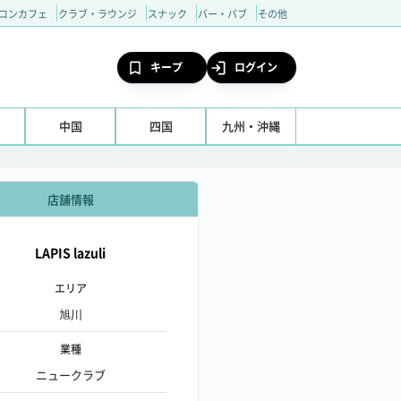
コンカフェ
クラブ・ラウンジ
スナック
バー・パブ
その他
キープ
ログイン
中国
四国
九州・沖縄
店舗情報
LAPIS lazuli
エリア
旭川
業種
ニュークラブ