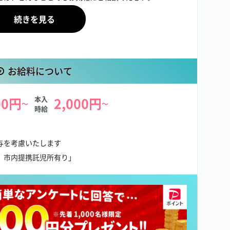
一例】
にも伺います
に
切ございません
お給料について
所を完備（当店規定による）
00円
本入
2,000円
～
～
時給
与を考慮いたします
、市内提携託児所有り」