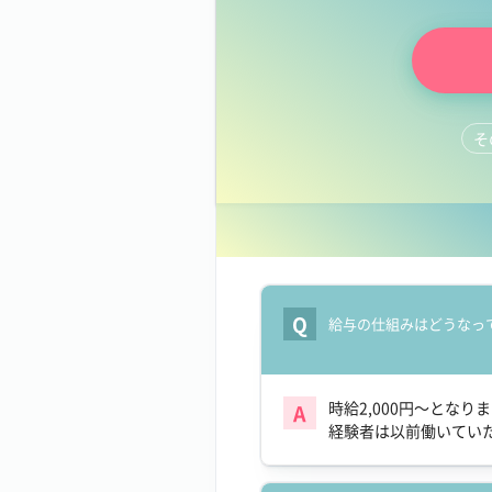
そ
LINEで質問する
Q
給与の仕組みはどうなっ
時給2,000円～となりま
A
経験者は以前働いてい