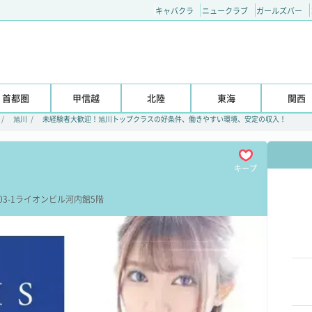
キャバクラ
ニュークラブ
ガールズバー
首都圏
甲信越
北陸
東海
関西
旭川
未経験者大歓迎！旭川トップクラスの好条件、働きやすい環境、安定の収入！
キープ
】
3-1
ライオンビル河内館5階