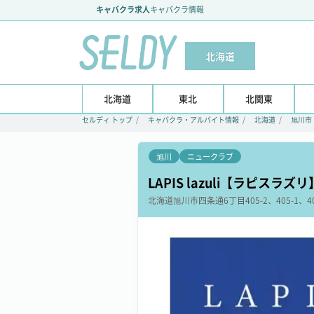
キャバクラ求人
キャバクラ情報
北海道
北海道
東北
北関東
セルディ トップ
キャバクラ・アルバイト情報
北海道
旭川市
旭川
ニュークラブ
LAPIS lazuli【ラピスラズリ
北海道
旭川市
四条通6丁目405-2、405-1、40