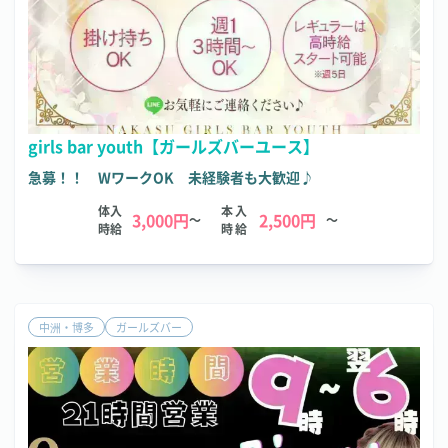
girls bar youth【ガールズバーユース】
急募！！ WワークOK 未経験者も大歓迎♪
体入
本入
3,000円
2,500円
～
～
時給
時給
中洲・博多
ガールズバー