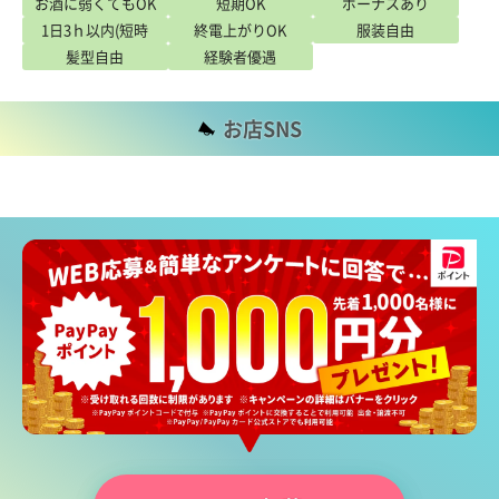
お酒に弱くてもOK
短期OK
ボーナスあり
1日3ｈ以内(短時
終電上がりOK
服装自由
髪型自由
間)OK
経験者優遇
お店SNS