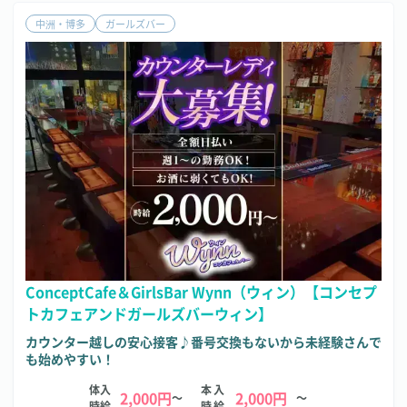
中洲・博多
ガールズバー
ConceptCafe＆GirlsBar Wynn（ウィン）【コンセプ
トカフェアンドガールズバーウィン】
カウンター越しの安心接客♪番号交換もないから未経験さんで
も始めやすい！
体入
本入
2,000円
2,000円
～
～
時給
時給