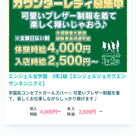
エンジェル女学園 3年2組【エンジェルジョガクエン
サンネンニクミ】
学園系コンセプトガールズバー☆ 可愛いブレザー制服を着
て、楽しくお仕事しながらしっかり稼げます♪
体入
本入
4,000円
2,500円
～
～
時給
時給