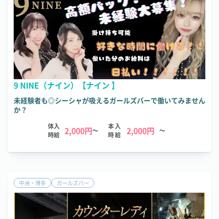
9 NINE（ナイン）【ナイン 】
未経験者も◎シーシャが吸えるガールズバーで働いてみません
か？
体入
本入
2,000円
2,000円
～
～
時給
時給
中洲・博多
ガールズバー