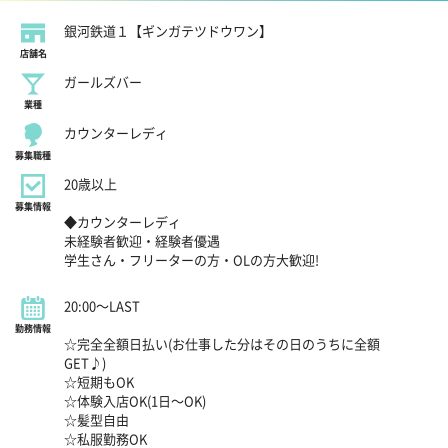
銀河鉄道１【ギンガテツドウワン】
店舗名
ガールズバー
業種
カウンターレディ
募集職種
20歳以上
募集情報
◆カウンターレディ
未経験者歓迎・経験者優遇
学生さん・フリーターの方・OLの方大歓迎!
20:00～LAST
勤務情報
☆完全全額日払い(お仕事した分はその日のうちに全額
GET♪)
☆短期もOK
☆体験入店OK(1日～OK)
☆髪型自由
☆私服勤務OK