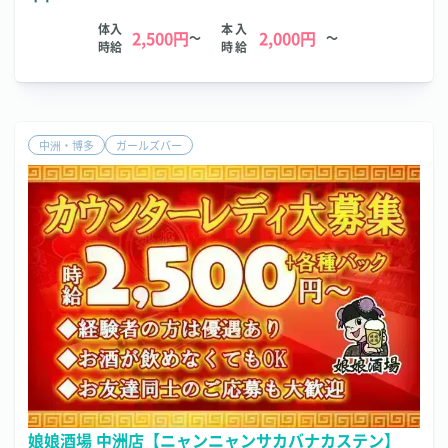
体入
本入
2,500円
2,000円
～
～
時給
時給
中洲・博多
ガールズバー
娘娘酒場 中洲店【ニャンニャンサカバナカステン】