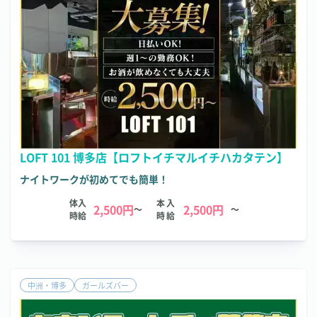
LOFT 101 博多店【ロフトイチマルイチハカタテン】
ナイトワークが初めてでも簡単！
体入
本入
2,500円
2,500円
～
～
時給
時給
中洲・博多
ガールズバー