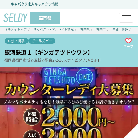
キャバクラ求人
キャバクラ情報
福岡県
セルディ トップ
キャバクラ・アルバイト情報
福岡県
福岡市
中洲・博多
ガ
中洲・博多
ガールズバー
キープ
銀河鉄道１【ギンガテツドウワン】
福岡県
福岡市博多区
博多駅東2-2-18
スライビング84ビル1F