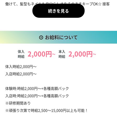
働けて、髪型もネイルも自分らしさをそのままキープOK☆ 接客
方法を細かく縛られることもないから、自分のペースでお仕事で
きます。もちろんノルマやペナルティもなし！気楽にのびのび働
けるお店です☆
お給料について
体入
2,000円
本入
2,000円
～
～
時給
時給
お給料について
体入時給2,000円～
入店時給2,000円～
体験時:時給2,000円～+各種高額バック
入店時:時給2,000円～+各種高額バック
※研修期間あり
※頑張り次第で時給2,500～15,000円以上も可能！