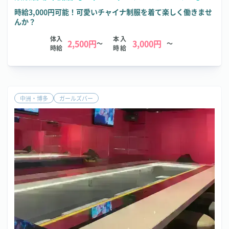
時給3,000円可能！可愛いチャイナ制服を着て楽しく働きませ
んか？
体入
本入
2,500円
3,000円
～
～
時給
時給
中洲・博多
ガールズバー