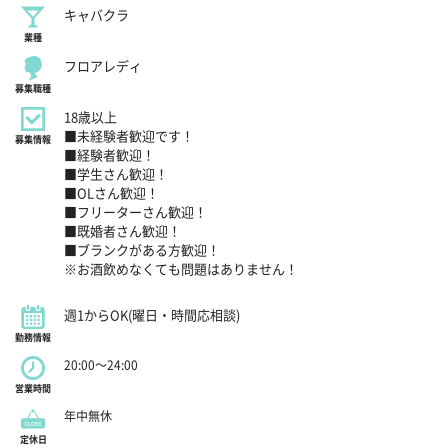
キャバクラ
業種
フロアレディ
募集職種
18歳以上
■未経験者歓迎です！
募集情報
■経験者歓迎！
■学生さん歓迎！
■OLさん歓迎！
■フリーターさん歓迎！
■既婚者さん歓迎！
■ブランクがある方歓迎！
※お酒飲めなくても問題はありません！
週1からOK(曜日・時間応相談)
勤務情報
20:00～24:00
営業時間
年中無休
定休日