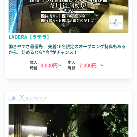
LADERA【ラデラ】
働きやすさ最優先！ 先着10名限定のオープニング特典もある
から、始めるなら“今”がチャンス！
体入
本入
8,000円
7,000円
～
～
時給
時給
金山
キャバクラ