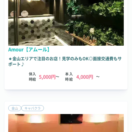
Amour【アムール】
🔹金山エリアで注目のお店！見学のみもOK◎面接交通費もサ
ポート♪
体入
本入
5,000円
4,000円
～
～
時給
時給
金山
キャバクラ