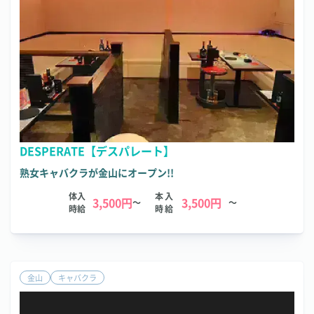
DESPERATE【デスパレート】
熟女キャバクラが金山にオープン!!
体入
本入
3,500円
3,500円
～
～
時給
時給
金山
キャバクラ