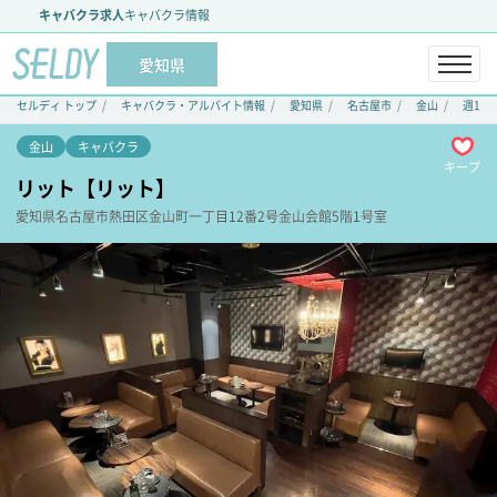
キャバクラ求人
キャバクラ情報
愛知県
セルディ トップ
キャバクラ・アルバイト情報
愛知県
名古屋市
金山
週1日
金山
キャバクラ
キープ
リット【リット】
愛知県
名古屋市熱田区
金山町一丁目12番2号
金山会館5階1号室