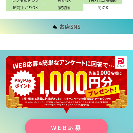
レンタルドレス
短期OK
1日3ｈ以内(短時
終電上がりOK
寮完備
間)OK
お店SNS
WEB応募