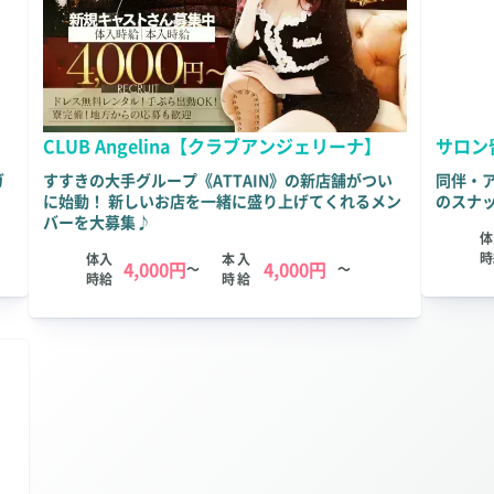
CLUB Angelina【クラブアンジェリーナ】
サロン
ガ
すすきの大手グループ《ATTAIN》の新店舗がつい
同伴・
に始動！ 新しいお店を一緒に盛り上げてくれるメン
のスナ
バーを大募集♪
体
時
体入
本入
4,000円
4,000円
～
～
時給
時給