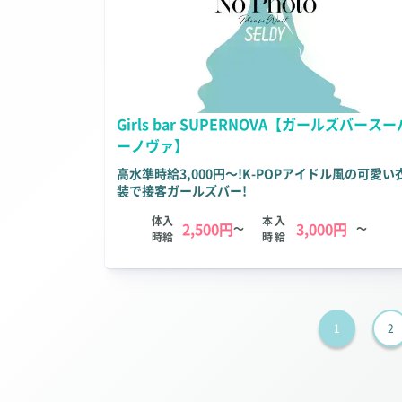
Girls bar SUPERNOVA【ガールズバースー
ーノヴァ】
高水準時給3,000円～!K-POPアイドル風の可愛い
装で接客ガールズバー!
体入
本入
2,500円
3,000円
～
～
時給
時給
1
2