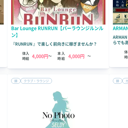
Bar Lounge RUNRUN【バーラウンジルンル
ARM
ン】
ARM
らでも
『RUNRUN 』で楽しく前向きに稼ぎませんか？
体
体入
本入
4,000円
4,000円
～
～
時
時給
時給
錦
クラブ・ラウンジ
錦