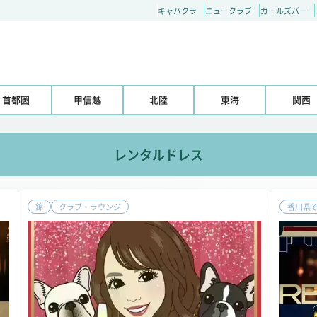
キャバクラ
ニュークラブ
ガールズバー
首都圏
甲信越
北陸
東海
関西
レンタルドレス
錦
クラブ・ラウンジ
香川県