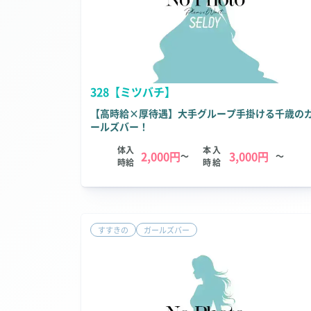
328【ミツバチ】
【高時給×厚待遇】大手グループ手掛ける千歳の
ールズバー！
体入
本入
2,000円
3,000円
～
～
時給
時給
すすきの
ガールズバー