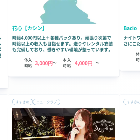
花心【カシン】
Baci
る
時給4,000円以上＋各種バックあり。頑張り次第で
ナイト
る
時給以上の収入も目指せます。送りやレンタル衣装
さにこだ
ポ
も完備しており、働きやすい環境が整っています。
体
要
時
体入
本入
3,000円
4,000円
～
～
時給
時給
すすきの
ニュークラブ
すすき