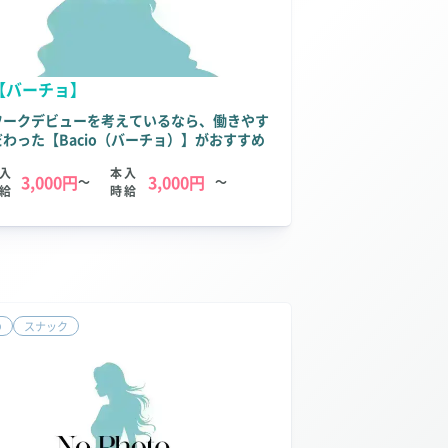
o【バーチョ】
ワークデビューを考えているなら、働きやす
わった【Bacio（バーチョ）】がおすすめ
入
本入
3,000円
3,000円
～
～
給
時給
の
スナック