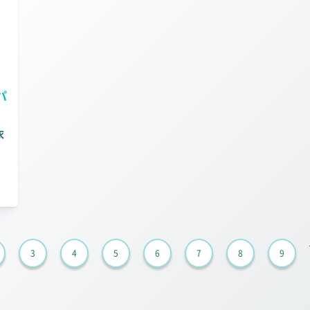
パ
衣
3
4
5
6
7
8
9