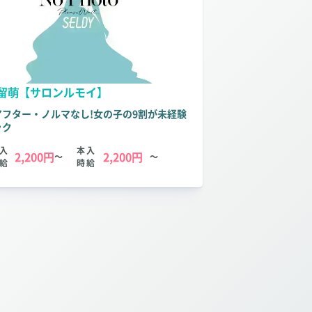
留萌【サロンルモイ】
アフター・ノルマなし!女の子の9割が未経験
ック
入
本入
2,200円
2,200円
～
～
給
時給