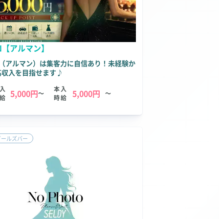
AN【アルマン】
AN（アルマン）は集客力に自信あり！未経験か
高収入を目指せます♪
入
本入
5,000円
5,000円
～
～
給
時給
ガールズバー