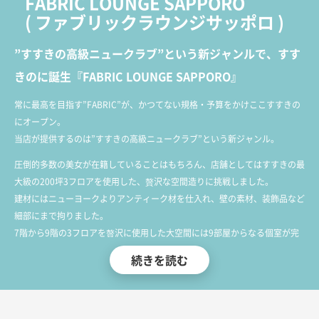
FABRIC LOUNGE SAPPORO
(
ファブリックラウンジサッポロ
)
”すすきの高級ニュークラブ”という新ジャンルで、すす
きのに誕生『FABRIC LOUNGE SAPPORO』
常に最高を目指す”FABRIC”が、かつてない規格・予算をかけここすすきの
にオープン。
当店が提供するのは”すすきの高級ニュークラブ”という新ジャンル。
圧倒的多数の美女が在籍していることはもちろん、店舗としてはすすきの最
大級の200坪3フロアを使用した、贅沢な空間造りに挑戦しました。
建材にはニューヨークよりアンティーク材を仕入れ、壁の素材、装飾品など
細部にまで拘りました。
7階から9階の3フロアを贅沢に使用した大空間には9部屋からなる個室が完
備されており、プライベートな時間を過ごすのに最適な設備が整っておりま
続きを読む
す。
店舗では日々50名を超えるキャストが出勤し、お客様をお迎えします。
その日によって異なる顔ぶれの中からお気に入りのキャストを見つけること