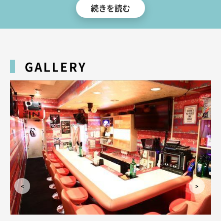
♪ もちろん女性のお客様も大歓迎！カラオケは歌い放題ですので盛り上が
続きを読む
りたいときはぜひぜひご利用下さい！
料金は時間帯によって変動いたします。19:00～19:30の間にご来店で1セ
ット50分 1000円(税・サ別)と大変リーズナブルに女の子と遊んでいただけ
ます。19:30以降は1セット50分 3000円(税・サ別)と変わらずお得に楽しん
GALLERY
でいただけます。その他詳しい料金設定はシステムをご覧下さい。
大曽根エリアでかわいい子とお得に飲むなら『JD SNACK ＆ CAFE OZ(オ
ズ)』で決まりです！ときめく出会いがアナタをお待ちしております！スタ
ッフ一同皆様のご来店心よりお待ちしております。