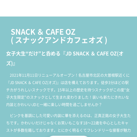
SNACK ＆ CAFE OZ
(
スナックアンドカフェオズ
)
女子大生“だけ”と呑める『JD SNACK ＆ CAFE OZ(オ
ズ)』
2021年11月11日リニューアルオープン！名古屋市北区の大曽根駅近くに
『JD SNACK ＆ CAFE OZ(オズ)』は店を構えております。徒歩3分ほどの駅
チカがうれしいスナックです。15年以上の歴史を持つスナックがこの度“女
子大生限定”のスナックとして生まれ変わりました！装いも新たにきれいな
内装とかわいいJDと一緒に楽しい時間を過ごしませんか？
ピンクを基調にした可愛い内装に華を添えるのは、正真正銘の女子大生た
ちです。かわいいだけじゃなくお笑いもこなす18～22歳を中心としたキャ
ストが多数在籍しております。とにかく明るくてフレンドリーな接客が魅力