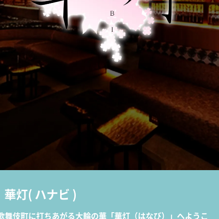
華灯
(
ハナビ
)
歌舞伎町に打ちあがる大輪の華「華灯（はなび）」へようこ