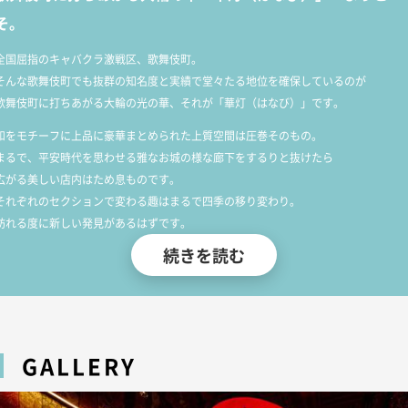
そ。
全国屈指のキャバクラ激戦区、歌舞伎町。
そんな歌舞伎町でも抜群の知名度と実績で堂々たる地位を確保しているのが
歌舞伎町に打ちあがる大輪の光の華、それが「華灯（はなび）」です。
和をモチーフに上品に豪華まとめられた上質空間は圧巻そのもの。
まるで、平安時代を思わせる雅なお城の様な廊下をするりと抜けたら
広がる美しい店内はため息ものです。
それぞれのセクションで変わる趣はまるで四季の移り変わり。
訪れる度に新しい発見があるはずです。
続きを読む
改装したての絢爛豪華な店内に相応しい、百花繚乱咲き乱れるは
厳選採用した文句なしの大和撫子のキャスト達。
徹底教育のもの「華灯」に相応しい、ホスピタリティーとサービスで
アナタの心と体にそっと優しい灯を灯します。
華灯ではないと体験できない、異彩極まるハイクオリティ空間で
GALLERY
どうぞごゆるりと至高の時間をお過ごしください。