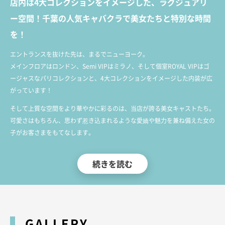
店内は4大コレクションをイメージした、ラグジュアリ
ー空間！千葉の人気キャバクラで美女たちと特別な時間
を！
エントランスを抜けた先は、まるでニューヨーク。
メインフロアはロンドン、Semi VIPはミラノ、そして個室ROYAL VIPはゴ
ージャスなパリコレクションと、4大コレクションをイメージした内装が広
がっています！
そして上質な空間をより華やかに彩るのは、当店が誇る美女キャストたち。
可愛さはもちろん、思わず惹き込まれるような愛嬌や魅力を兼ね備えた女の
子がお客さまをもてなします。
千葉中央駅東口の目の前、プリマビル5Fという、アクセス抜群のロケーシ
続きを読む
ョン。
高級感あふれる内装とワンランク上の接客で、大切なお客様をお迎えいたし
ます。
千葉・富士見町エリアでハイレベルなキャバクラをお探しの方は、ぜひラン
ウェイへお越しください！
GALLERY