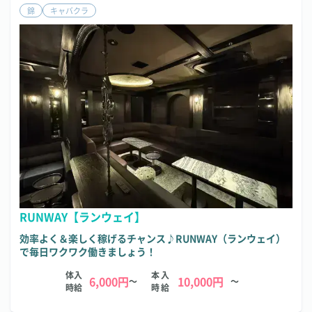
錦
キャバクラ
RUNWAY【ランウェイ】
効率よく＆楽しく稼げるチャンス♪RUNWAY（ランウェイ）
で毎日ワクワク働きましょう！
体入
本入
6,000円
10,000円
～
～
時給
時給