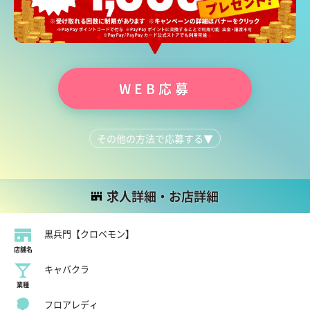
WEB応募
その他の方法で応募する
▼
LINEで質問する
052-961-6775
求人詳細・お店詳細
黒兵門【クロベモン】
店舗名
キャバクラ
業種
フロアレディ