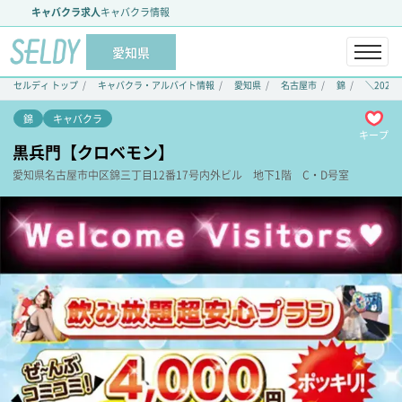
キャバクラ求人
キャバクラ情報
愛知県
セルディ トップ
キャバクラ・アルバイト情報
愛知県
名古屋市
錦
＼2025.
錦
キャバクラ
キープ
黒兵門【クロベモン】
愛知県
名古屋市中区
錦三丁目12番17号
内外ビル 地下1階 C・D号室