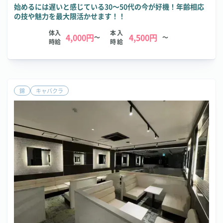
始めるには遅いと感じている30～50代の今が好機！年齢相応
の技や魅力を最大限活かせます！！
体入
本入
4,000円
4,500円
～
～
時給
時給
錦
キャバクラ