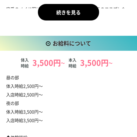
定番のメイド服はもちろん、自分の好きなキャラのコスプレも
OK。今日の気分に合わせて、自由に「なりたい自分」で働ける
のが魅力。営業ノルマやペナルティなど、ストレスのかかる制度
は一切ナシ。未経験の方でも安心してスタートできます。
お給料について
さらに、初めの2ヶ月は【連絡先交換・同伴・アフター全面
NG】、しかも【店外交流ゼロ】。おさわりなどもスタッフがし
体入
3,500円
本入
3,500円
～
～
っかりガードするので、初めてのナイトワークでも不安なく働け
時給
時給
る環境です。
お給料について
昼の部
体入時給2,500円～
体験入店は手ぶらでOK♪ 衣装は無料で貸出、面接時には交通費
入店時給2,500円～
の支給も。結果に関わらず、あなたの挑戦を応援します。
夜の部
「ちょっと気になる」くらいの気持ちでも大歓迎。
体入時給3,500円～
まずは気軽に、あなたらしく働ける場所をのぞいてみませんか？
入店時給3,500円～